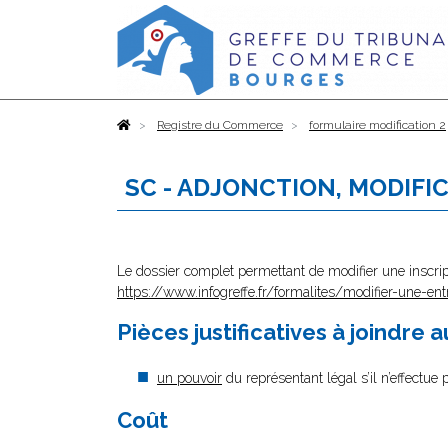
Accueil
Registre du Commerce
formulaire modification 2
SC - ADJONCTION, MODIFI
Le dossier complet permettant de modifier une inscrip
https://www.infogreffe.fr/formalites/modifier-une-ent
Pièces justificatives à joindre 
un pouvoir
du représentant légal s’il n’effectue
Coût