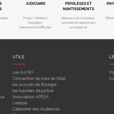
S
JUDICIAIRE
PRIVILÈGES ET
PAY
S
NANTISSEMENTS
mptes
Fonds / Référés /
Déposer une inscription,
Effec
Requêtes.
consulter le registre des
Traitement de difficultés
privilèges et
des entreprises
nantissements
UTILE
L
Les AJ/MJ
Fo
Convention de mise en l'état
Co
les avocats de Bourges
les huissiers de justice
ous
Association APESA
Lexique
Calendrier des Audiences