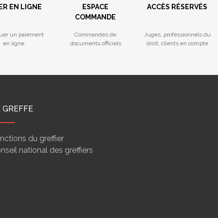
ER EN LIGNE
ESPACE
ACCÈS RÉSERVÉS
COMMANDE
tuer un paiement
Commandes de
Juges, professionnels du
en ligne
documents officiels
droit, clients en compte
E GREFFE
nctions du greffier
nseil national des greffiers