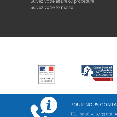
Suivez votre affaire ou procédure
Suivez votre formalité
POUR NOUS CONT
TÉL : 02 48 70 07 33 (10H