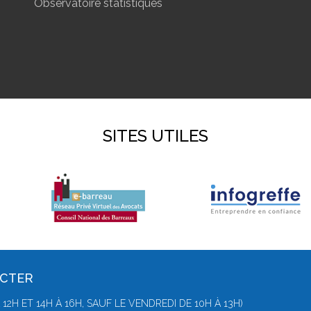
Observatoire statistiques
SITES UTILES
ACTER
 À 12H ET 14H À 16H, SAUF LE VENDREDI DE 10H À 13H)