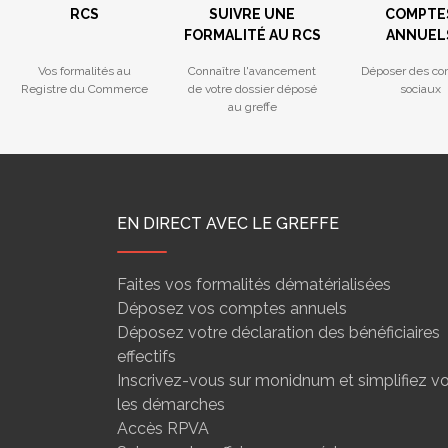
RCS
SUIVRE UNE
COMPTE
FORMALITÉ AU RCS
ANNUEL
Vos formalités au
Connaître l'avancement
Déposer des co
Registre du Commerce
de votre dossier déposé
sociaux
au greffe
EN DIRECT AVEC LE GREFFE
Faites vos formalités dématérialisées
Déposez vos comptes annuels
Déposez votre déclaration des bénéficiaires
effectifs
Inscrivez-vous sur monidnum et simplifiez v
les démarches
Accès RPVA