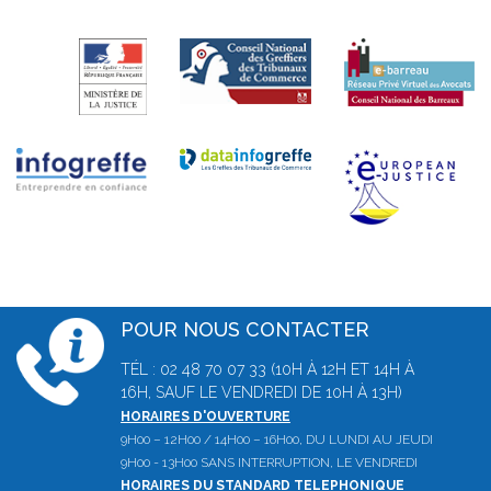
POUR NOUS CONTACTER
TÉL : 02 48 70 07 33 (10H À 12H ET 14H À
16H, SAUF LE VENDREDI DE 10H À 13H)
HORAIRES D'OUVERTURE
9H00 – 12H00 / 14H00 – 16H00, DU LUNDI AU JEUDI
9H00 - 13H00 SANS INTERRUPTION, LE VENDREDI
HORAIRES DU STANDARD TELEPHONIQUE