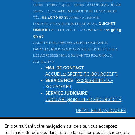
10H00 – 12H00 / 14H00 – 16H00, DU LUNDI AU JEUDI
10H00 - 13H00 SANS INTERRUPTION, LE VENDREDI
TÉL :
02 48 70 07 33
(APPEL NON SURTAXÉ)
POUR TOUTE QUESTION RELATIVE AU
GUICHET
UNIQUE
DE L'INPI, VEUILLEZ CONTACTER
01 56 65
89 98
COMPTE TENU DES VOLUMES IMPORTANTS
D'APPELS, NOUS VOUS CONSEILLONS D'UTILISER
LES ADRESSES MAILS SUIVANTES POUR NOUS
CONTACTER :
MAIL DE CONTACT
:
ACCUEIL@GREFFE-TC-BOURGES.FR
SERVICE RCS
:
RCS@GREFFE-TC-
BOURGES.FR
SERVICE JUDICIAIRE
:
JUDICIAIRE@GREFFE-TC-BOURGES.FR
DÉTAIL ET PLAN D'ACCÈS
En poursuivant votre navigation sur ce site, vous acceptez
© 2026, Greffe du tribunal de commerce de Bourges -
l’utilisation de cookies dans le but de réaliser des statistiques de