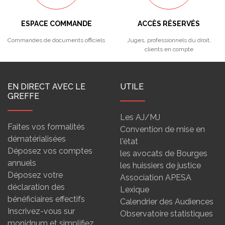
ESPACE COMMANDE
ACCÈS RÉSERVÉS
Commandes de documents officiels
Juges, professionnels du droit,
clients en compte
EN DIRECT AVEC LE
UTILE
GREFFE
Les AJ/MJ
Faites vos formalités
Convention de mise en
dématérialisées
l'état
Déposez vos comptes
les avocats de Bourges
annuels
les huissiers de justice
Déposez votre
Association APESA
déclaration des
Lexique
bénéficiaires effectifs
Calendrier des Audiences
Inscrivez-vous sur
Observatoire statistiques
monidnum et simplifiez