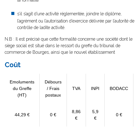
la formalité
s’il s’agit d’une activité réglementée, joindre le diplôme,
l’agrément ou l’autorisation d’exercice délivrée par l’autorité de
contrôle de ladite activité.
N.B : Il est précisé que cette formalité concerne une société dont le
siège social est situé dans le ressort du greffe du tribunal de
commerce de Bourges, ainsi que le nouvel établissement
Coût
Emoluments
Débours
du Greffe
/ Frais
TVA
INPI
BODACC
(HT)
postaux
8,86
5,9
44,29 €
0 €
0 €
€
€