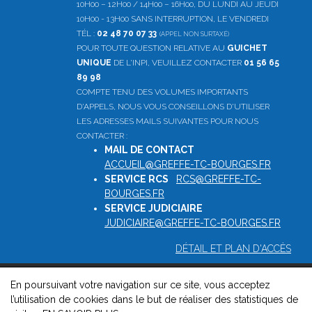
10H00 – 12H00 / 14H00 – 16H00, DU LUNDI AU JEUDI
10H00 - 13H00 SANS INTERRUPTION, LE VENDREDI
TÉL :
02 48 70 07 33
(APPEL NON SURTAXÉ)
POUR TOUTE QUESTION RELATIVE AU
GUICHET
UNIQUE
DE L'INPI, VEUILLEZ CONTACTER
01 56 65
89 98
COMPTE TENU DES VOLUMES IMPORTANTS
D'APPELS, NOUS VOUS CONSEILLONS D'UTILISER
LES ADRESSES MAILS SUIVANTES POUR NOUS
CONTACTER :
MAIL DE CONTACT
:
ACCUEIL@GREFFE-TC-BOURGES.FR
SERVICE RCS
:
RCS@GREFFE-TC-
BOURGES.FR
SERVICE JUDICIAIRE
:
JUDICIAIRE@GREFFE-TC-BOURGES.FR
DÉTAIL ET PLAN D'ACCÈS
En poursuivant votre navigation sur ce site, vous acceptez
© 2026, Greffe du tribunal de commerce de Bourges -
l’utilisation de cookies dans le but de réaliser des statistiques de
Mentions légales
-
Contact
-
Gestion des cookies
-
Politique de