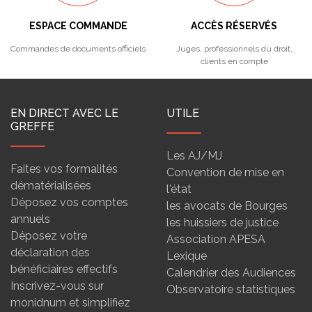
ESPACE COMMANDE
ACCÈS RÉSERVÉS
Commandes de documents officiels
Juges, professionnels du droit,
clients en compte
EN DIRECT AVEC LE
UTILE
GREFFE
Les AJ/MJ
Faites vos formalités
Convention de mise en
dématérialisées
l'état
Déposez vos comptes
les avocats de Bourges
annuels
les huissiers de justice
Déposez votre
Association APESA
déclaration des
Lexique
bénéficiaires effectifs
Calendrier des Audiences
Inscrivez-vous sur
Observatoire statistiques
monidnum et simplifiez