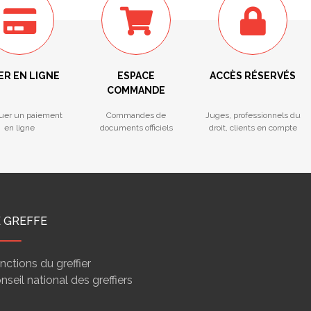
ER EN LIGNE
ESPACE
ACCÈS RÉSERVÉS
COMMANDE
tuer un paiement
Commandes de
Juges, professionnels du
en ligne
documents officiels
droit, clients en compte
E GREFFE
nctions du greffier
nseil national des greffiers