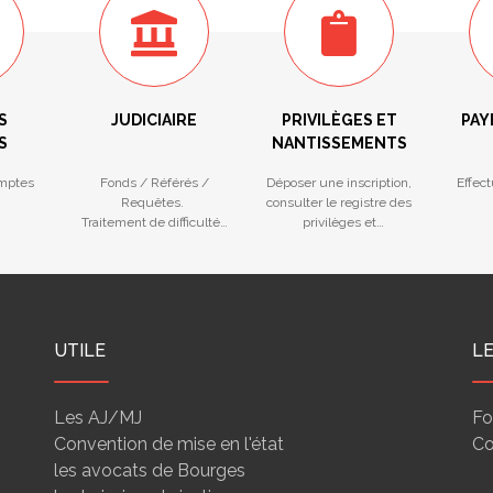
S
JUDICIAIRE
PRIVILÈGES ET
PAY
S
NANTISSEMENTS
mptes
Fonds / Référés /
Déposer une inscription,
Effec
Requêtes.
consulter le registre des
Traitement de difficultés
privilèges et
des entreprises
nantissements
UTILE
L
Les AJ/MJ
Fo
Convention de mise en l'état
Co
les avocats de Bourges