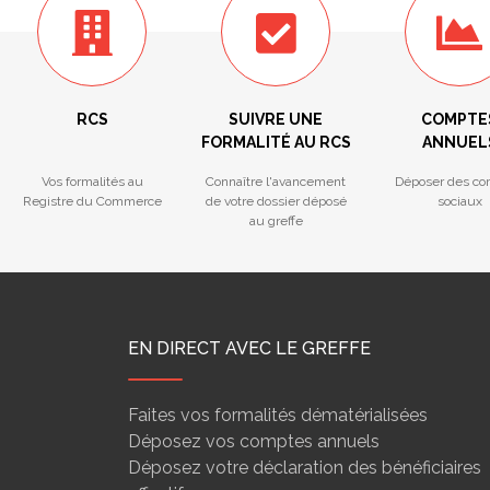
RCS
SUIVRE UNE
COMPTE
FORMALITÉ AU RCS
ANNUEL
Vos formalités au
Connaître l'avancement
Déposer des co
Registre du Commerce
de votre dossier déposé
sociaux
au greffe
EN DIRECT AVEC LE GREFFE
Faites vos formalités dématérialisées
Déposez vos comptes annuels
Déposez votre déclaration des bénéficiaires