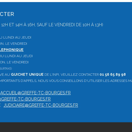
ACTER
 À 12H ET 14H À 16H, SAUF LE VENDREDI DE 10H À 13H)
 DU LUNDI AU JEUDI
ON, LE VENDREDI
ELEPHONIQUE
, DU LUNDI AU JEUDI
ION, LE VENDREDI
SURTAXÉ)
IVE AU
GUICHET UNIQUE
DE L'INPI, VEUILLEZ CONTACTER
01 56 65 89 98
PORTANTS D'APPELS, NOUS VOUS CONSEILLONS D'UTILISER LES ADRESSES M
:
ACCUEIL@GREFFE-TC-BOURGES.FR
GREFFE-TC-BOURGES.FR
E
:
JUDICIAIRE@GREFFE-TC-BOURGES.FR