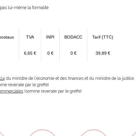
e pas lui-même la formalité
postaux
TVA
INPI
BODACC
Tarif (TTC)
6,65 €
0 €
0 €
39,89 €
024
du ministre de l'économie et des finances et du ministre de la justice
omme reversée par le greffe)
 Commerciales
(somme reversée par le greffe)