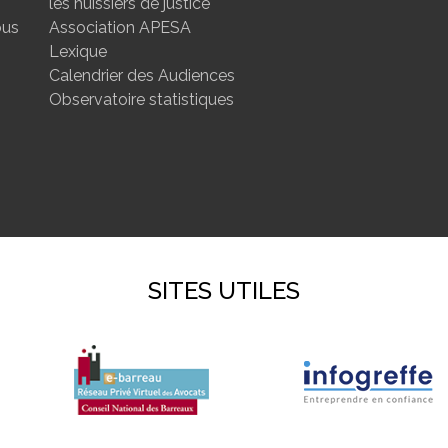
les huissiers de justice
ous
Association APESA
Lexique
Calendrier des Audiences
Observatoire statistiques
SITES UTILES