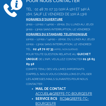
POUR NOUS CONTACTER
TÉL : 02 48 70 07 33 (10H À 12H ET 14H À
16H, SAUF LE VENDREDI DE 10H À 13H)
HORAIRES D'OUVERTURE
9H00 – 12H00 / 14H00 – 16H00, DU LUNDI AU JEUDI
9H00 - 13H00 SANS INTERRUPTION, LE VENDREDI
HORAIRES DU STANDARD TELEPHONIQUE
10H00 – 12H00 / 14H00 – 16H00, DU LUNDI AU JEUDI
10H00 - 13H00 SANS INTERRUPTION, LE VENDREDI
TÉL :
02 48 70 07 33
(APPEL NON SURTAXÉ)
POUR TOUTE QUESTION RELATIVE AU
GUICHET
UNIQUE
DE L'INPI, VEUILLEZ CONTACTER
01 56 65
89 98
COMPTE TENU DES VOLUMES IMPORTANTS
D'APPELS, NOUS VOUS CONSEILLONS D'UTILISER
LES ADRESSES MAILS SUIVANTES POUR NOUS
CONTACTER :
MAIL DE CONTACT
:
ACCUEIL@GREFFE-TC-BOURGES.FR
SERVICE RCS
:
RCS@GREFFE-TC-
BOURGES.FR