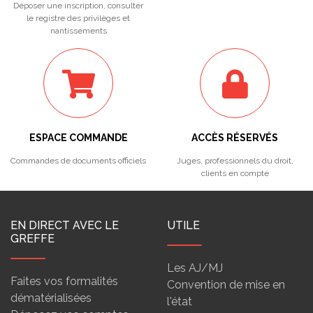
Déposer une inscription, consulter
le registre des privilèges et
nantissements
ESPACE COMMANDE
ACCÈS RÉSERVÉS
Commandes de documents officiels
Juges, professionnels du droit,
clients en compte
EN DIRECT AVEC LE
UTILE
GREFFE
Les AJ/MJ
Faites vos formalités
Convention de mise en
dématérialisées
l'état