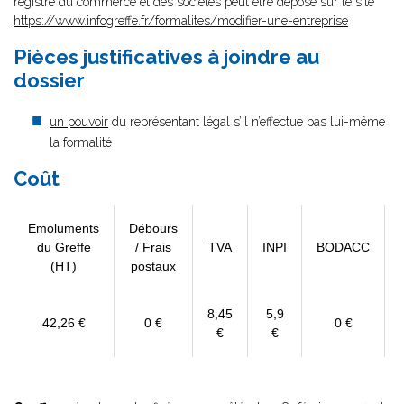
registre du commerce et des sociétés peut être déposé sur le site
https://www.infogreffe.fr/formalites/modifier-une-entreprise
Pièces justificatives à joindre au
dossier
un pouvoir
du représentant légal s’il n’effectue pas lui-même
la formalité
Coût
Emoluments
Débours
du Greffe
/ Frais
TVA
INPI
BODACC
(HT)
postaux
8,45
5,9
42,26 €
0 €
0 €
€
€