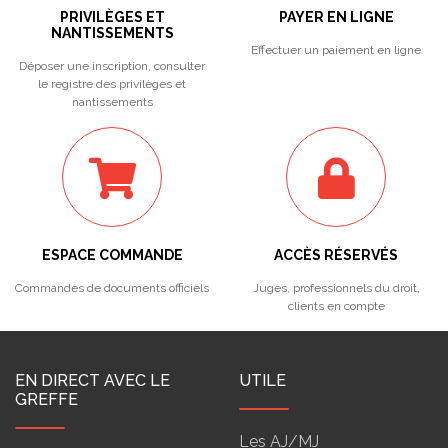
PRIVILÈGES ET
PAYER EN LIGNE
NANTISSEMENTS
Effectuer un paiement en ligne
Déposer une inscription, consulter
le registre des privilèges et
nantissements
ESPACE COMMANDE
ACCÈS RÉSERVÉS
Commandes de documents officiels
Juges, professionnels du droit,
clients en compte
EN DIRECT AVEC LE
UTILE
GREFFE
Les AJ/MJ