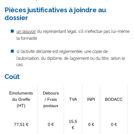
Pièces justificatives à joindre au
dossier
un pouvoir
du représentant légal, s'il n'effectue pas lui-même
la formalité
si l’activité déclarée est réglementée, une copie de
l’autorisation, du diplôme, de l’agrément ou du titre, selon le
cas
Coût
Emoluments
Débours
du Greffe
/ Frais
TVA
INPI
BODACC
(HT)
postaux
15,5
77,51 €
0 €
0 €
0 €
€