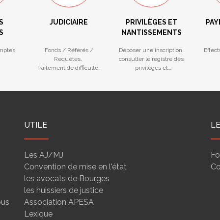
S
JUDICIAIRE
PRIVILÈGES ET
PAY
S
NANTISSEMENTS
mptes
Fonds / Référés /
Déposer une inscription,
Effec
Requêtes.
consulter le registre des
Traitement de difficultés
privilèges et
des entreprises
nantissements
UTILE
L
Les AJ/MJ
Fo
Convention de mise en l'état
Co
les avocats de Bourges
les huissiers de justice
ous
Association APESA
Lexique