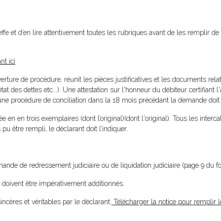
effe et d’en lire attentivement toutes les rubriques avant de les remplir d
nt ici
ure de procédure, réunit les pièces justificatives et les documents relati
tat des dettes etc...). Une attestation sur l'honneur du débiteur certifiant 
ne procédure de conciliation dans la 18 mois précédant la demande doit ê
n en trois exemplaires (dont l’original)(dont l'original). Tous les interca
 pu être rempli, le déclarant doit l’indiquer.
mande de redressement judiciaire ou de liquidation judiciaire (page 9 du f
s doivent être impérativement additionnés.
incères et véritables par le déclarant.
Télécharger la notice pour remplir l