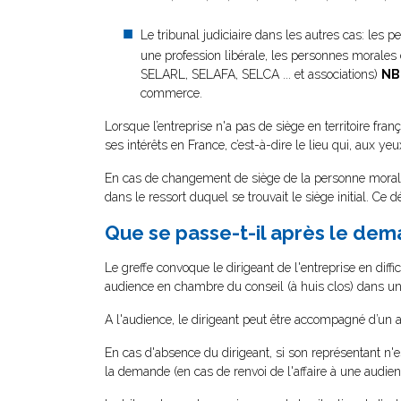
Le tribunal judiciaire dans les autres cas: les 
une profession libérale, les personnes morales d
SELARL, SELAFA, SELCA ... et associations)
NB
commerce.
Lorsque l’entreprise n'a pas de siège en territoire fran
ses intérêts en France, c’est-à-dire le lieu qui, aux yeux
En cas de changement de siège de la personne morale 
dans le ressort duquel se trouvait le siège initial. Ce d
Que se passe-t-il après le dem
Le greffe convoque le dirigeant de l'entreprise en dif
audience en chambre du conseil (à huis clos) dans un d
A l'audience, le dirigeant peut être accompagné d’un 
En cas d'absence du dirigeant, si son représentant n'e
la demande (en cas de renvoi de l'affaire à une audie