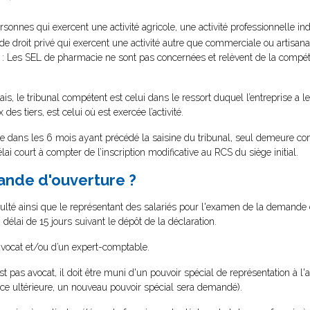
personnes qui exercent une activité agricole, une activité professionnelle 
e droit privé qui exercent une activité autre que commerciale ou artisanale
: Les SEL de pharmacie ne sont pas concernées et relèvent de la compét
çais, le tribunal compétent est celui dans le ressort duquel l’entreprise a l
 des tiers, est celui où est exercée l’activité.
dans les 6 mois ayant précédé la saisine du tribunal, seul demeure com
élai court à compter de l’inscription modificative au RCS du siège initial.
ande d'ouverture ?
ficulté ainsi que le représentant des salariés pour l'examen de la demande
élai de 15 jours suivant le dépôt de la déclaration.
avocat et/ou d’un expert-comptable.
st pas avocat, il doit être muni d'un pouvoir spécial de représentation à 
nce ultérieure, un nouveau pouvoir spécial sera demandé).