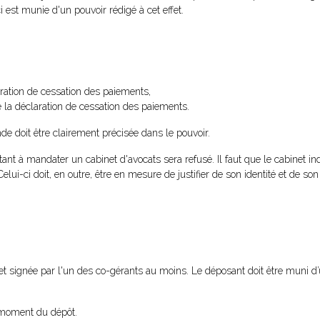
i est munie d'un pouvoir rédigé à cet effet.
ration de cessation des paiements,
 la déclaration de cessation des paiements.
ande doit être clairement précisée dans le pouvoir.
tant à mandater un cabinet d'avocats sera refusé. Il faut que le cabinet i
lui-ci doit, en outre, être en mesure de justifier de son identité et de son 
et signée par l'un des co-gérants au moins. Le déposant doit être muni 
u moment du dépôt.