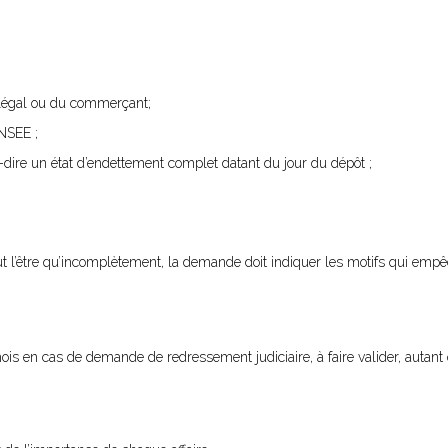
t légal ou du commerçant;
INSEE ;
à-dire un état d’endettement complet datant du jour du dépôt ;
ut l’être qu’incomplètement, la demande doit indiquer les motifs qui empê
mois en cas de demande de redressement judiciaire, à faire valider, autant