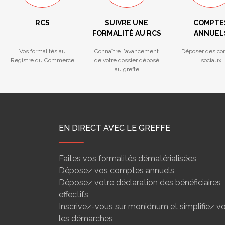
RCS
SUIVRE UNE
COMPTE
FORMALITÉ AU RCS
ANNUEL
Vos formalités au
Connaître l'avancement
Déposer des co
Registre du Commerce
de votre dossier déposé
sociaux
au greffe
EN DIRECT AVEC LE GREFFE
Faites vos formalités dématérialisées
Déposez vos comptes annuels
Déposez votre déclaration des bénéficiaires
effectifs
Inscrivez-vous sur monidnum et simplifiez v
les démarches