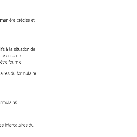
e manière précise et
fs à la situation de
l'absence de
tre fournie.
laires du formulaire
ormulaire).
es intercalaires du