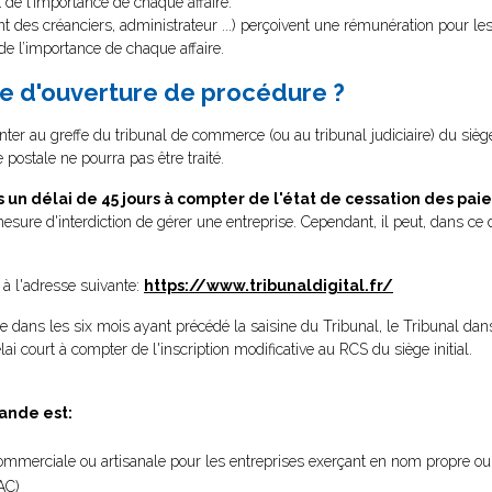
 de l’importance de chaque affaire.
 des créanciers, administrateur ...) perçoivent une rémunération pour les
de l’importance de chaque affaire.
e d'ouverture de procédure ?
senter au greffe du tribunal de commerce (ou au tribunal judiciaire) du siè
postale ne pourra pas être traité.
un délai de 45 jours à compter de l'état de cessation des pa
esure d'interdiction de gérer une entreprise. Cependant, il peut, dans ce
l à l'adresse suivante:
https://www.tribunaldigital.fr/
dans les six mois ayant précédé la saisine du Tribunal, le Tribunal dans
ai court à compter de l'inscription modificative au RCS du siège initial.
ande est:
commerciale ou artisanale pour les entreprises exerçant en nom propre ou 
AC)