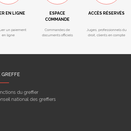
ER EN LIGNE
ESPACE
ACCÈS RÉSERVÉS
COMMANDE
tuer un paiement
Commandes de
Juges, professionnels du
en ligne
documents officiels
droit, clients en compte
E GREFFE
nctions du greffier
nseil national des greffiers