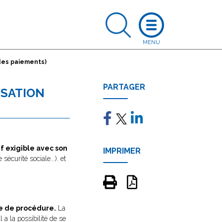
des paiements)
PARTAGER
SSATION
if exigible avec son
IMPRIMER
sécurité sociale...). et
re de procédure.
La
a la possibilité de se