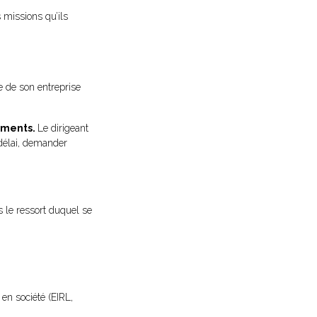
 missions qu’ils
ge de son entreprise
iements.
Le dirigeant
 délai, demander
 le ressort duquel se
en société (EIRL,