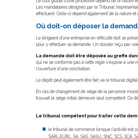
Le coût global d’une procédure dépend de la nature et
Les mandataires désignés par le Tribunal (représentant
effectuent. Celle-ci dépend également de la nature et 
Où doit-on déposer la demand
Le dirigeant d’une entreprise en difficulté doit se pré
pour y effectuer sa demande. Un dossier reçu par voie 
La demande doit être déposée au greffe dans 
qui ne se conforme pas à cette règle s'expose à une m
l'ouverture d'une conciliation.
Le dépôt peut également être fait via le tribunal digita
En cas de changement de siège de la personne morale 
trouvait le siège initial demeure seul compétent. Ce dél
Le tribunal compétent pour traiter cette dem
le tribunal de commerce lorsque l'activité est 
SARL,EURL, SA, SAS, SASU, SNC, SCS, SCA, S