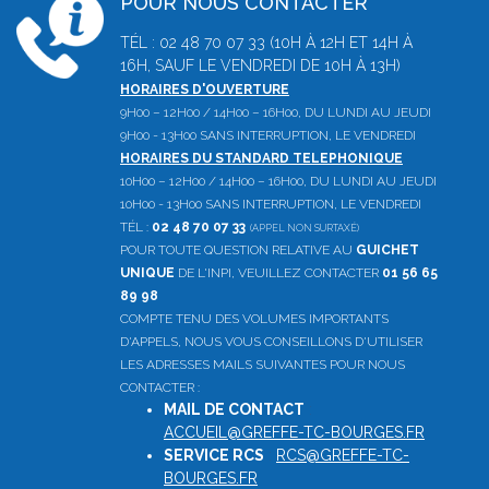
POUR NOUS CONTACTER
TÉL : 02 48 70 07 33 (10H À 12H ET 14H À
16H, SAUF LE VENDREDI DE 10H À 13H)
HORAIRES D'OUVERTURE
9H00 – 12H00 / 14H00 – 16H00, DU LUNDI AU JEUDI
9H00 - 13H00 SANS INTERRUPTION, LE VENDREDI
HORAIRES DU STANDARD TELEPHONIQUE
10H00 – 12H00 / 14H00 – 16H00, DU LUNDI AU JEUDI
10H00 - 13H00 SANS INTERRUPTION, LE VENDREDI
TÉL :
02 48 70 07 33
(APPEL NON SURTAXÉ)
POUR TOUTE QUESTION RELATIVE AU
GUICHET
UNIQUE
DE L'INPI, VEUILLEZ CONTACTER
01 56 65
89 98
COMPTE TENU DES VOLUMES IMPORTANTS
D'APPELS, NOUS VOUS CONSEILLONS D'UTILISER
LES ADRESSES MAILS SUIVANTES POUR NOUS
CONTACTER :
MAIL DE CONTACT
:
ACCUEIL@GREFFE-TC-BOURGES.FR
SERVICE RCS
:
RCS@GREFFE-TC-
BOURGES.FR