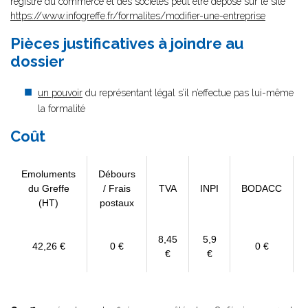
registre du commerce et des sociétés peut être déposé sur le site
https://www.infogreffe.fr/formalites/modifier-une-entreprise
Pièces justificatives à joindre au
dossier
un pouvoir
du représentant légal s’il n’effectue pas lui-même
la formalité
Coût
Emoluments
Débours
du Greffe
/ Frais
TVA
INPI
BODACC
(HT)
postaux
8,45
5,9
42,26 €
0 €
0 €
€
€