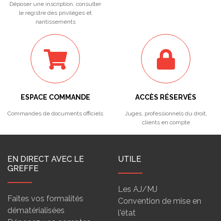
Déposer une inscription, consulter
le registre des privilèges et
nantissements
ESPACE COMMANDE
ACCÈS RÉSERVÉS
Commandes de documents officiels
Juges, professionnels du droit,
clients en compte
EN DIRECT AVEC LE
UTILE
GREFFE
Les AJ/MJ
Faites vos formalités
Convention de mise en
dématérialisées
l'état