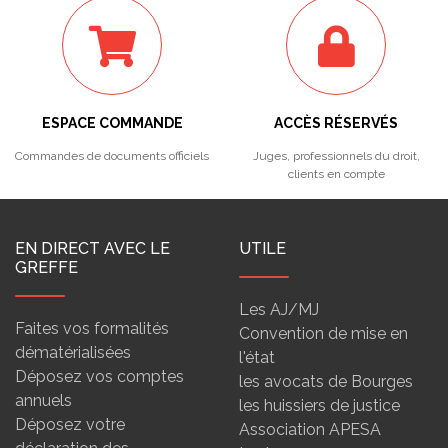
ESPACE COMMANDE
ACCÈS RÉSERVÉS
Commandes de documents officiels
Juges, professionnels du droit,
clients en compte
EN DIRECT AVEC LE
UTILE
GREFFE
Les AJ/MJ
Faites vos formalités
Convention de mise en
dématérialisées
l'état
Déposez vos comptes
les avocats de Bourges
annuels
les huissiers de justice
Déposez votre
Association APESA