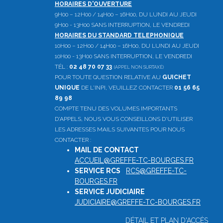
HORAIRES D'OUVERTURE
9H00 – 12H00 / 14H00 – 16H00, DU LUNDI AU JEUDI
9H00 - 13H00 SANS INTERRUPTION, LE VENDREDI
HORAIRES DU STANDARD TELEPHONIQUE
10H00 – 12H00 / 14H00 – 16H00, DU LUNDI AU JEUDI
10H00 - 13H00 SANS INTERRUPTION, LE VENDREDI
TÉL :
02 48 70 07 33
(APPEL NON SURTAXÉ)
POUR TOUTE QUESTION RELATIVE AU
GUICHET
UNIQUE
DE L'INPI, VEUILLEZ CONTACTER
01 56 65
89 98
COMPTE TENU DES VOLUMES IMPORTANTS
D'APPELS, NOUS VOUS CONSEILLONS D'UTILISER
LES ADRESSES MAILS SUIVANTES POUR NOUS
CONTACTER :
MAIL DE CONTACT
:
ACCUEIL@GREFFE-TC-BOURGES.FR
SERVICE RCS
:
RCS@GREFFE-TC-
BOURGES.FR
SERVICE JUDICIAIRE
:
JUDICIAIRE@GREFFE-TC-BOURGES.FR
DÉTAIL ET PLAN D'ACCÈS