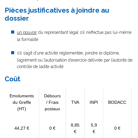
Pièces justificatives à joindre au
dossier
un pouvoir
du représentant légal s’il n’effectue pas lui-même
la formalité
s’il s’agit d’une activité réglementée, joindre le diplôme,
l’agrément ou l’autorisation d’exercice délivrée par l’autorité de
contrôle de ladite activité
Coût
Emoluments
Débours
du Greffe
/ Frais
TVA
INPI
BODACC
(HT)
postaux
8,85
5,9
44,27 €
0 €
0 €
€
€