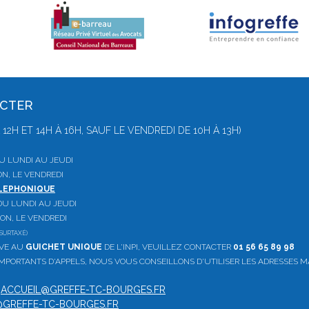
ACTER
 À 12H ET 14H À 16H, SAUF LE VENDREDI DE 10H À 13H)
 DU LUNDI AU JEUDI
ON, LE VENDREDI
ELEPHONIQUE
, DU LUNDI AU JEUDI
ION, LE VENDREDI
SURTAXÉ)
IVE AU
GUICHET UNIQUE
DE L'INPI, VEUILLEZ CONTACTER
01 56 65 89 98
PORTANTS D'APPELS, NOUS VOUS CONSEILLONS D'UTILISER LES ADRESSES M
:
ACCUEIL@GREFFE-TC-BOURGES.FR
GREFFE-TC-BOURGES.FR