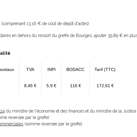
 (comprenant 13,16 € de coût de dépôt d'actes).
daires en dehors du ressort du greffe de Bourges, ajouter 39,89 € en pl
alité
postaux
TVA
INPI
BODACC
Tarif (TTC)
8,45 €
5,9 €
116 €
172,61 €
024
du ministre de l'économie et des finances et du ministre de la Justice
omme reversée par le greffe)
 Commerciales
(somme reversée par le greffe)