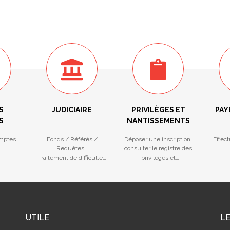
S
JUDICIAIRE
PRIVILÈGES ET
PAY
S
NANTISSEMENTS
mptes
Fonds / Référés /
Déposer une inscription,
Effec
Requêtes.
consulter le registre des
Traitement de difficultés
privilèges et
des entreprises
nantissements
UTILE
L