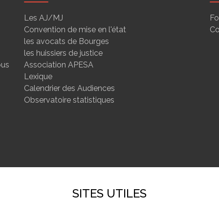
Les AJ/MJ
Fo
Convention de mise en l'état
Co
les avocats de Bourges
les huissiers de justice
ous
Association APESA
Lexique
Calendrier des Audiences
Observatoire statistiques
SITES UTILES