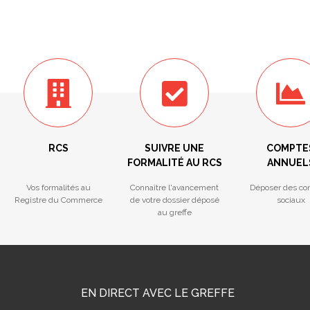
RCS
SUIVRE UNE
COMPTE
FORMALITÉ AU RCS
ANNUEL
Vos formalités au
Connaître l'avancement
Déposer des co
Registre du Commerce
de votre dossier déposé
sociaux
au greffe
EN DIRECT AVEC LE GREFFE