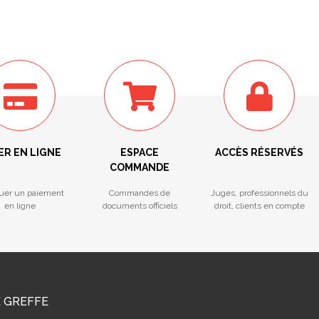
ER EN LIGNE
ESPACE
ACCÈS RÉSERVÉS
COMMANDE
tuer un paiement
Commandes de
Juges, professionnels du
en ligne
documents officiels
droit, clients en compte
E GREFFE