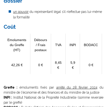
dossier
un pouvoir
du représentant légal s’il n’effectue pas lui-même
la formalité
Coût
Emoluments
Débours
du Greffe
/ Frais
TVA
INPI
BODACC
(HT)
postaux
8,45
5,9
42,26 €
0 €
0 €
€
€
Greffe :
émoluments fixés par
arrêté du 28 février 2024
du
ministre de l'économie et des finances et du ministre de la justice
INPI :
Institut National de la Propriété Industrielle (somme reversée
par le greffe)