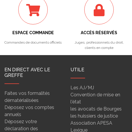
ESPACE COMMANDE
ACCÈS RÉSERVÉS
Commandes de documents officiels
Juges, professionnels du droit,
clients en compte
EN DIRECT AVEC LE
UTILE
GREFFE
Les AJ/MJ
Faites vos formalités
Convention de mise en
dématérialisées
l'état
Déposez vos comptes
les avocats de Bourges
annuels
les huissiers de justice
Déposez votre
Association APESA
déclaration des
Lexique