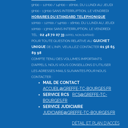
9H00 – 12H00 / 14H00 – 16H00, DU LUNDI AU JEUDI
9H00 - 13H00 SANS INTERRUPTION, LE VENDREDI
HORAIRES DU STANDARD TELEPHONIQUE
10H00 – 12H00 / 14H00 – 16H00, DU LUNDI AU JEUDI
10H00 - 13H00 SANS INTERRUPTION, LE VENDREDI
TÉL :
02 48 70 07 33
(APPEL NON SURTAXÉ)
POUR TOUTE QUESTION RELATIVE AU
GUICHET
UNIQUE
DE L'INPI, VEUILLEZ CONTACTER
01 56 65
89 98
COMPTE TENU DES VOLUMES IMPORTANTS
D'APPELS, NOUS VOUS CONSEILLONS D'UTILISER
LES ADRESSES MAILS SUIVANTES POUR NOUS
CONTACTER :
MAIL DE CONTACT
:
ACCUEIL@GREFFE-TC-BOURGES.FR
SERVICE RCS
:
RCS@GREFFE-TC-
BOURGES.FR
SERVICE JUDICIAIRE
:
JUDICIAIRE@GREFFE-TC-BOURGES.FR
DÉTAIL ET PLAN D'ACCÈS