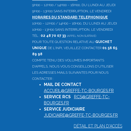
9H00 – 12H00 / 14H00 – 16H00, DU LUNDI AU JEUDI
9H00 - 13H00 SANS INTERRUPTION, LE VENDREDI
HORAIRES DU STANDARD TELEPHONIQUE
10H00 – 12H00 / 14H00 – 16H00, DU LUNDI AU JEUDI
10H00 - 13H00 SANS INTERRUPTION, LE VENDREDI
TÉL :
02 48 70 07 33
(APPEL NON SURTAXÉ)
POUR TOUTE QUESTION RELATIVE AU
GUICHET
UNIQUE
DE L'INPI, VEUILLEZ CONTACTER
01 56 65
89 98
COMPTE TENU DES VOLUMES IMPORTANTS
D'APPELS, NOUS VOUS CONSEILLONS D'UTILISER
LES ADRESSES MAILS SUIVANTES POUR NOUS
CONTACTER :
MAIL DE CONTACT
:
ACCUEIL@GREFFE-TC-BOURGES.FR
SERVICE RCS
:
RCS@GREFFE-TC-
BOURGES.FR
SERVICE JUDICIAIRE
:
JUDICIAIRE@GREFFE-TC-BOURGES.FR
DÉTAIL ET PLAN D'ACCÈS