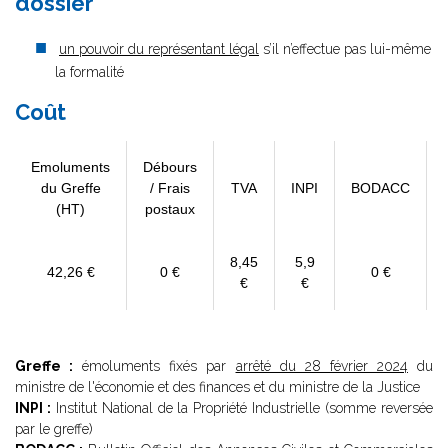
dossier
un pouvoir du représentant légal
s’il n’effectue pas lui-même
la formalité
Coût
Emoluments
Débours
du Greffe
/ Frais
TVA
INPI
BODACC
(HT)
postaux
8,45
5,9
42,26 €
0 €
0 €
€
€
Greffe :
émoluments fixés par
arrêté du 28 février 2024
du
ministre de l'économie et des finances et du ministre de la Justice
INPI :
Institut National de la Propriété Industrielle (somme reversée
par le greffe)