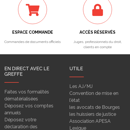
ESPACE COMMANDE
ACCÈS RÉSERVÉS
Commandes de documents officiels
Juges, professionnels du droit,
clients en compte
EN DIRECT AVEC LE
UTILE
GREFFE
Les AJ/MJ
Faites vos formalités
Convention de mise en
dématérialisées
l'état
Déposez vos comptes
les avocats de Bourges
annuels
les huissiers de justice
Déposez votre
Association APESA
déclaration des
Lexique