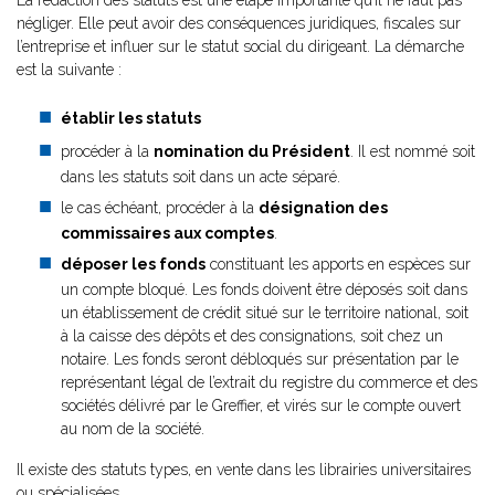
La rédaction des statuts est une étape importante qu’il ne faut pas
négliger. Elle peut avoir des conséquences juridiques, fiscales sur
l’entreprise et influer sur le statut social du dirigeant. La démarche
est la suivante :
établir les statuts
procéder à la
nomination du Président
. Il est nommé soit
dans les statuts soit dans un acte séparé.
le cas échéant, procéder à la
désignation
des
commissaires aux comptes
.
déposer les fonds
constituant les apports en espèces sur
un compte bloqué. Les fonds doivent être déposés soit dans
un établissement de crédit situé sur le territoire national, soit
à la caisse des dépôts et des consignations, soit chez un
notaire. Les fonds seront débloqués sur présentation par le
représentant légal de l’extrait du registre du commerce et des
sociétés délivré par le Greffier, et virés sur le compte ouvert
au nom de la société.
Il existe des statuts types, en vente dans les librairies universitaires
ou spécialisées
.