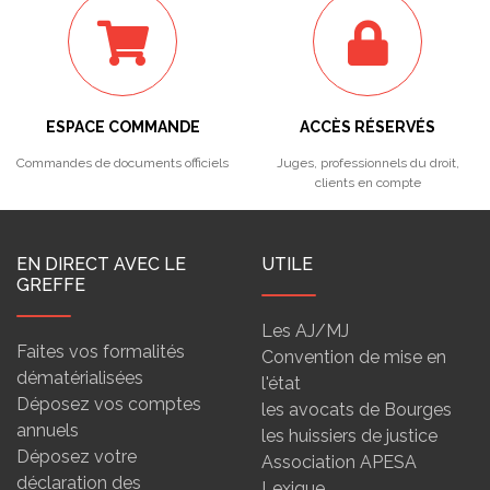
ESPACE COMMANDE
ACCÈS RÉSERVÉS
Commandes de documents officiels
Juges, professionnels du droit,
clients en compte
EN DIRECT AVEC LE
UTILE
GREFFE
Les AJ/MJ
Faites vos formalités
Convention de mise en
dématérialisées
l'état
Déposez vos comptes
les avocats de Bourges
annuels
les huissiers de justice
Déposez votre
Association APESA
déclaration des
Lexique