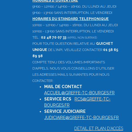
HORAIRES D'OUVERTURE
9H00 – 12H00 / 14H00 – 16H00, DU LUNDI AU JEUDI
9H00 - 13H00 SANS INTERRUPTION, LE VENDREDI
HORAIRES DU STANDARD TELEPHONIQUE
10H00 – 12H00 / 14H00 – 16H00, DU LUNDI AU JEUDI
10H00 - 13H00 SANS INTERRUPTION, LE VENDREDI
TÉL :
02 48 70 07 33
(APPEL NON SURTAXÉ)
POUR TOUTE QUESTION RELATIVE AU
GUICHET
UNIQUE
DE L'INPI, VEUILLEZ CONTACTER
01 56 65
89 98
COMPTE TENU DES VOLUMES IMPORTANTS
D'APPELS, NOUS VOUS CONSEILLONS D'UTILISER
LES ADRESSES MAILS SUIVANTES POUR NOUS
CONTACTER :
MAIL DE CONTACT
:
ACCUEIL@GREFFE-TC-BOURGES.FR
SERVICE RCS
:
RCS@GREFFE-TC-
BOURGES.FR
SERVICE JUDICIAIRE
:
JUDICIAIRE@GREFFE-TC-BOURGES.FR
DÉTAIL ET PLAN D'ACCÈS