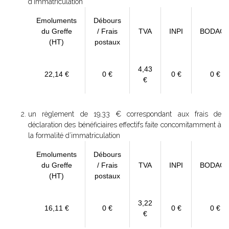
d'immatriculation
Emoluments
Débours
du Greffe
/ Frais
TVA
INPI
BODAC
(HT)
postaux
4,43
22,14 €
0 €
0 €
0 €
€
un règlement de 19,33 € correspondant aux frais de
déclaration des bénéficiaires effectifs faite concomitamment à
la formalité d’immatriculation
Emoluments
Débours
du Greffe
/ Frais
TVA
INPI
BODAC
(HT)
postaux
3,22
16,11 €
0 €
0 €
0 €
€