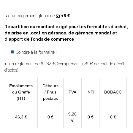
soit un règlement global de
53.16 €
Répartition du montant exigé pour les formalités d'achat,
de prise en location gérance, de gérance mandat et
d'apport de fonds de commerce
Joindre à la formalité :
1- un règlement de 62.82 € (comprenant 7,26 € de coût de dépôt
d'actes).
Emoluments
Débours
du Greffe
/ Frais
TVA
INPI
BODACC
(HT)
postaux
9,26
46,3 €
0 €
0 €
0 €
€