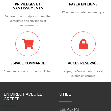
PRIVILÈGES ET
PAYER EN LIGNE
NANTISSEMENTS
Effectuer un paiement en ligne
Déposer une inscription, consulter
le registre des privilèges et
nantissements
ESPACE COMMANDE
ACCÈS RÉSERVÉS
Commandes de documents officiels
Juges, professionnels du droit,
clients en compte
EN DIRECT AVEC LE
UTILE
GREFFE
Les AJ/MJ