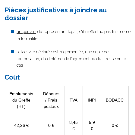
Pièces justificatives à joindre au
dossier
un pouvoir
du représentant légal, s'il n'effectue pas lui-même
la formalité
si l’activité déclarée est réglementée, une copie de
l’autorisation, du diplôme, de l’agrément ou du titre, selon le
cas
Coût
Emoluments
Débours
du Greffe
/ Frais
TVA
INPI
BODACC
(HT)
postaux
8,45
5,9
42,26 €
0 €
0 €
€
€