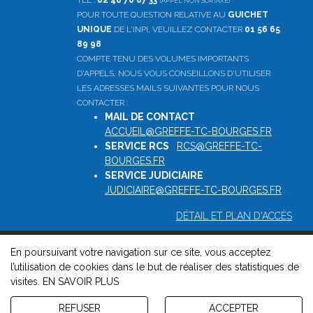
TÉL :
02 48 70 07 33
(APPEL NON SURTAXÉ)
POUR TOUTE QUESTION RELATIVE AU
GUICHET
UNIQUE
DE L'INPI, VEUILLEZ CONTACTER
01 56 65
89 98
COMPTE TENU DES VOLUMES IMPORTANTS
D'APPELS, NOUS VOUS CONSEILLONS D'UTILISER
LES ADRESSES MAILS SUIVANTES POUR NOUS
CONTACTER :
MAIL DE CONTACT
:
ACCUEIL@GREFFE-TC-BOURGES.FR
SERVICE RCS
:
RCS@GREFFE-TC-
BOURGES.FR
SERVICE JUDICIAIRE
:
JUDICIAIRE@GREFFE-TC-BOURGES.FR
DÉTAIL ET PLAN D'ACCÈS
En poursuivant votre navigation sur ce site, vous acceptez
© 2026, Greffe du tribunal de commerce de Bourges -
l’utilisation de cookies dans le but de réaliser des statistiques de
Mentions légales
-
Contact
-
Gestion des cookies
-
Politique de
visites.
EN SAVOIR PLUS
confidentialité et de cookies
Version : 1.8.1
REFUSER
ACCEPTER