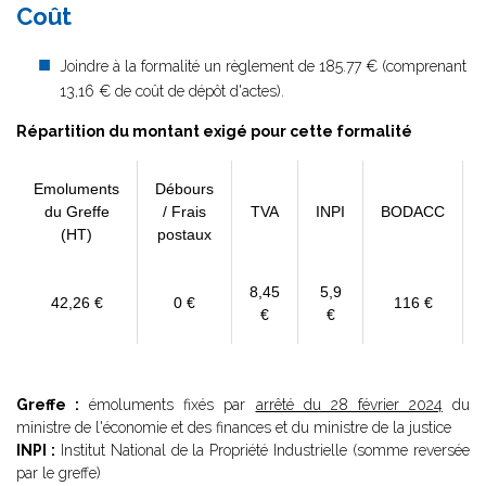
Coût
Joindre à la formalité un règlement de 185.77 € (comprenant
13,16 € de coût de dépôt d'actes).
Répartition du montant exigé pour cette formalité
Emoluments
Débours
du Greffe
/ Frais
TVA
INPI
BODACC
(HT)
postaux
8,45
5,9
42,26 €
0 €
116 €
€
€
Greffe :
émoluments fixés par
arrêté du 28 février 2024
du
ministre de l'économie et des finances et du ministre de la justice
INPI :
Institut National de la Propriété Industrielle (somme reversée
par le greffe)