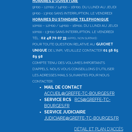
HORAIRES D'OUVERTURE
9H00 – 12H00 / 14H00 – 16H00, DU LUNDI AU JEUDI
9H00 - 13H00 SANS INTERRUPTION, LE VENDREDI
HORAIRES DU STANDARD TELEPHONIQUE
10H00 – 12H00 / 14H00 – 16H00, DU LUNDI AU JEUDI
10H00 - 13H00 SANS INTERRUPTION, LE VENDREDI
TÉL :
02 48 70 07 33
(APPEL NON SURTAXÉ)
POUR TOUTE QUESTION RELATIVE AU
GUICHET
UNIQUE
DE L'INPI, VEUILLEZ CONTACTER
01 56 65
89 98
COMPTE TENU DES VOLUMES IMPORTANTS
D'APPELS, NOUS VOUS CONSEILLONS D'UTILISER
LES ADRESSES MAILS SUIVANTES POUR NOUS
CONTACTER :
MAIL DE CONTACT
:
ACCUEIL@GREFFE-TC-BOURGES.FR
SERVICE RCS
:
RCS@GREFFE-TC-
BOURGES.FR
SERVICE JUDICIAIRE
:
JUDICIAIRE@GREFFE-TC-BOURGES.FR
DÉTAIL ET PLAN D'ACCÈS