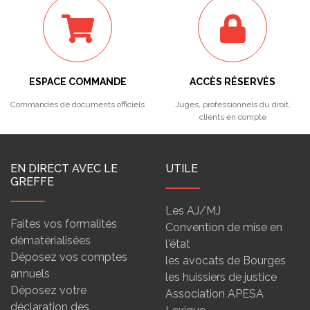
ESPACE COMMANDE
ACCÈS RÉSERVÉS
Commandes de documents officiels
Juges, professionnels du droit,
clients en compte
EN DIRECT AVEC LE
UTILE
GREFFE
Les AJ/MJ
Faites vos formalités
Convention de mise en
dématérialisées
l'état
Déposez vos comptes
les avocats de Bourges
annuels
les huissiers de justice
Déposez votre
Association APESA
déclaration des