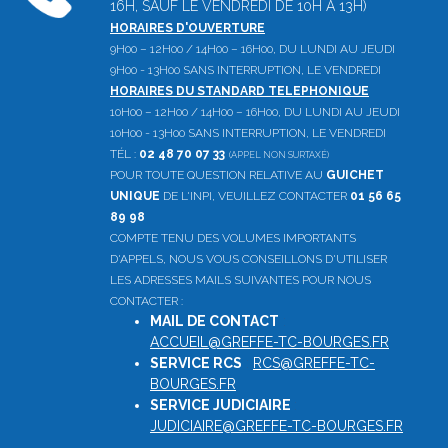
16H, SAUF LE VENDREDI DE 10H À 13H)
HORAIRES D'OUVERTURE
9H00 – 12H00 / 14H00 – 16H00, DU LUNDI AU JEUDI
9H00 - 13H00 SANS INTERRUPTION, LE VENDREDI
HORAIRES DU STANDARD TELEPHONIQUE
10H00 – 12H00 / 14H00 – 16H00, DU LUNDI AU JEUDI
10H00 - 13H00 SANS INTERRUPTION, LE VENDREDI
TÉL :
02 48 70 07 33
(APPEL NON SURTAXÉ)
POUR TOUTE QUESTION RELATIVE AU
GUICHET
UNIQUE
DE L'INPI, VEUILLEZ CONTACTER
01 56 65
89 98
COMPTE TENU DES VOLUMES IMPORTANTS
D'APPELS, NOUS VOUS CONSEILLONS D'UTILISER
LES ADRESSES MAILS SUIVANTES POUR NOUS
CONTACTER :
MAIL DE CONTACT
:
ACCUEIL@GREFFE-TC-BOURGES.FR
SERVICE RCS
:
RCS@GREFFE-TC-
BOURGES.FR
SERVICE JUDICIAIRE
:
JUDICIAIRE@GREFFE-TC-BOURGES.FR