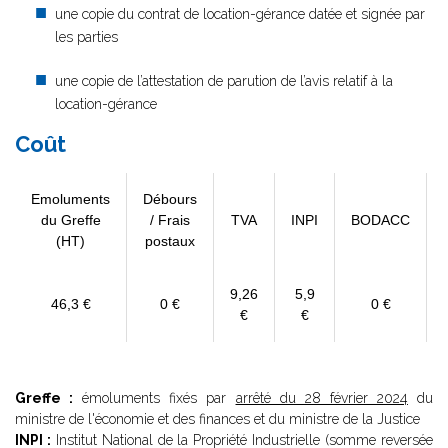
une copie du contrat de location-gérance datée et signée par
les parties
une copie de l’attestation de parution de l’avis relatif à la
location-gérance
Coût
Emoluments
Débours
du Greffe
/ Frais
TVA
INPI
BODACC
(HT)
postaux
9,26
5,9
46,3 €
0 €
0 €
€
€
Greffe :
émoluments fixés par
arrêté du 28 février 2024
du
ministre de l'économie et des finances et du ministre de la Justice
INPI :
Institut National de la Propriété Industrielle (somme reversée