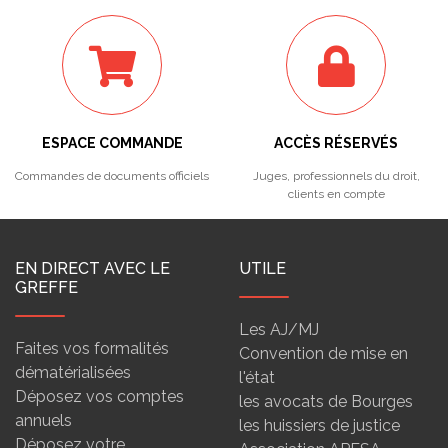
ESPACE COMMANDE
ACCÈS RÉSERVÉS
Commandes de documents officiels
Juges, professionnels du droit,
clients en compte
EN DIRECT AVEC LE
UTILE
GREFFE
Les AJ/MJ
Faites vos formalités
Convention de mise en
dématérialisées
l'état
Déposez vos comptes
les avocats de Bourges
annuels
les huissiers de justice
Déposez votre