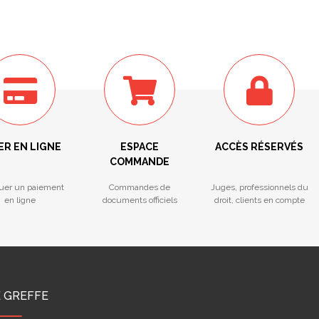
ER EN LIGNE
ESPACE
ACCÈS RÉSERVÉS
COMMANDE
tuer un paiement
Commandes de
Juges, professionnels du
en ligne
documents officiels
droit, clients en compte
E GREFFE