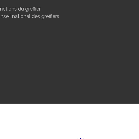
nctions du greffier
nseil national des greffiers