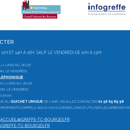
ACTER
 À 12H ET 14H À 16H, SAUF LE VENDREDI DE 10H À 13H)
 DU LUNDI AU JEUDI
ON, LE VENDREDI
ELEPHONIQUE
, DU LUNDI AU JEUDI
ION, LE VENDREDI
SURTAXÉ)
IVE AU
GUICHET UNIQUE
DE L'INPI, VEUILLEZ CONTACTER
01 56 65 89 98
PORTANTS D'APPELS, NOUS VOUS CONSEILLONS D'UTILISER LES ADRESSES M
:
ACCUEIL@GREFFE-TC-BOURGES.FR
GREFFE-TC-BOURGES.FR