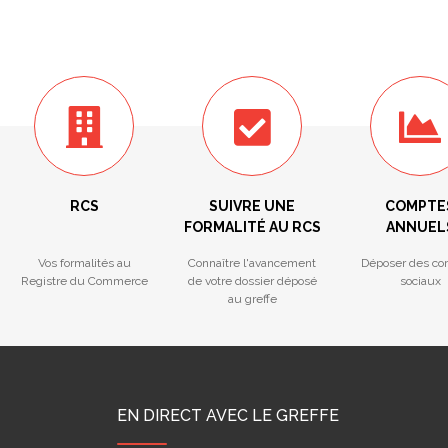
RCS
SUIVRE UNE
COMPTE
FORMALITÉ AU RCS
ANNUEL
Vos formalités au
Connaître l'avancement
Déposer des co
Registre du Commerce
de votre dossier déposé
sociaux
au greffe
EN DIRECT AVEC LE GREFFE