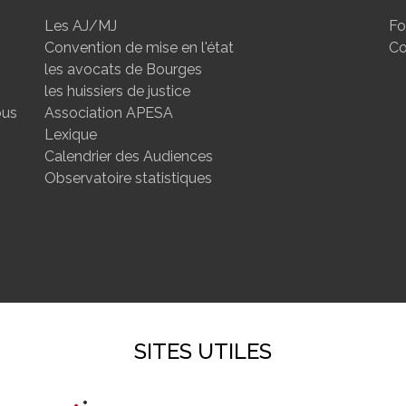
Les AJ/MJ
Fo
Convention de mise en l'état
Co
les avocats de Bourges
les huissiers de justice
ous
Association APESA
Lexique
Calendrier des Audiences
Observatoire statistiques
SITES UTILES