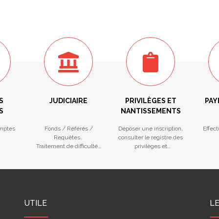
S
JUDICIAIRE
PRIVILÈGES ET
PAY
S
NANTISSEMENTS
mptes
Fonds / Référés /
Déposer une inscription,
Effec
Requêtes.
consulter le registre des
Traitement de difficultés
privilèges et
des entreprises
nantissements
UTILE
L