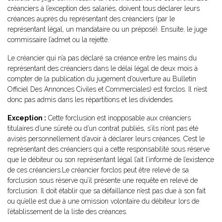
créanciers à l’exception des salariés, doivent tous déclarer leurs
créances auprès du représentant des créanciers (par le
représentant légal, un mandataire ou un préposé). Ensuite, le juge
commissaire l’admet ou la rejette.
Le créancier qui n’a pas déclaré sa créance entre les mains du
représentant des créanciers dans le délai légal de deux mois à
compter de la publication du jugement d’ouverture au Bulletin
Officiel Des Annonces Civiles et Commerciales) est forclos. Il n’est
donc pas admis dans les répartitions et les dividendes.
Exception :
Cette forclusion est inopposable aux créanciers
titulaires d’une sûreté ou d’un contrat publiés, s’ils n’ont pas été
avisés personnellement d’avoir à déclarer leurs créances. C’est le
représentant des créanciers qui a cette responsabilité sous réserve
que le débiteur ou son représentant légal l’ait l’informé de l’existence
de ces créanciers.Le créancier forclos peut être relevé de sa
forclusion sous réserve qu’il présente une requête en relevé de
forclusion. Il doit établir que sa défaillance n’est pas due à son fait
ou qu’elle est due à une omission volontaire du débiteur lors de
l’établissement de la liste des créances.