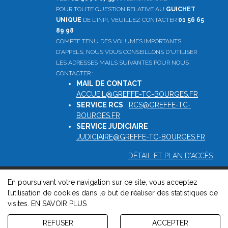
POUR TOUTE QUESTION RELATIVE AU
GUICHET
UNIQUE
DE L'INPI, VEUILLEZ CONTACTER
01 56 65
89 98
COMPTE TENU DES VOLUMES IMPORTANTS
D'APPELS, NOUS VOUS CONSEILLONS D'UTILISER
LES ADRESSES MAILS SUIVANTES POUR NOUS
CONTACTER :
MAIL DE CONTACT
:
ACCUEIL@GREFFE-TC-BOURGES.FR
SERVICE RCS
:
RCS@GREFFE-TC-
BOURGES.FR
SERVICE JUDICIAIRE
:
JUDICIAIRE@GREFFE-TC-BOURGES.FR
DÉTAIL ET PLAN D'ACCÈS
En poursuivant votre navigation sur ce site, vous acceptez
© 2026, Greffe du tribunal de commerce de Bourges -
l’utilisation de cookies dans le but de réaliser des statistiques de
Mentions légales
-
Contact
-
Gestion des cookies
-
Politique de
visites.
EN SAVOIR PLUS
confidentialité et de cookies
Version : 1.8.1
REFUSER
ACCEPTER