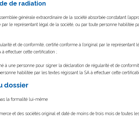
de de radiation
semblée générale extraordinaire de la société absorbée constatant l’appro
 par le représentant légal de la société, ou par toute personne habilitée pa
arité et de conformité, certifié conforme à l’original par le représentant l
à effectuer cette certification ;
à une personne pour signer la déclaration de régularité et de conformité
personne habilitée par les textes régissant la SA à effectuer cette certificati
au dossier
 pas la formalité lui-même
merce et des sociétés original et daté de moins de trois mois de toutes le