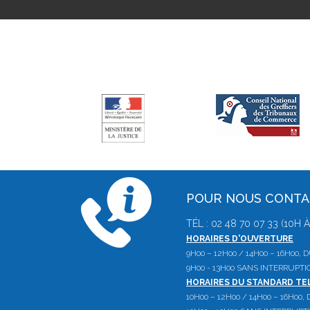
POUR NOUS CONT
TÉL : 02 48 70 07 33 (10H
HORAIRES D'OUVERTURE
9H00 – 12H00 / 14H00 – 16H00,
9H00 - 13H00 SANS INTERRUPTI
HORAIRES DU STANDARD T
10H00 – 12H00 / 14H00 – 16H00