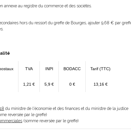
 en annexe au registre du commerce et des sociétés.
condaires hors du ressort du greffe de Bourges, ajouter 9,68 € par greff
s.
alité
postaux
TVA
INPI
BODACC
Tarif (TTC)
1,21 €
5,9 €
0 €
13,16 €
018
du ministre de l'économie et des finances et du ministre de la justice
omme reversée par le greffe)
 Commerciales
(somme reversée par le greffe)