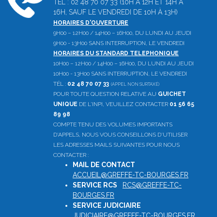
TÉL : 02 48 70 07 33 (10H À 12H ET 14H À
16H, SAUF LE VENDREDI DE 10H À 13H)
HORAIRES D'OUVERTURE
9H00 – 12H00 / 14H00 – 16H00, DU LUNDI AU JEUDI
9H00 - 13H00 SANS INTERRUPTION, LE VENDREDI
HORAIRES DU STANDARD TELEPHONIQUE
10H00 – 12H00 / 14H00 – 16H00, DU LUNDI AU JEUDI
10H00 - 13H00 SANS INTERRUPTION, LE VENDREDI
TÉL :
02 48 70 07 33
(APPEL NON SURTAXÉ)
POUR TOUTE QUESTION RELATIVE AU
GUICHET
UNIQUE
DE L'INPI, VEUILLEZ CONTACTER
01 56 65
89 98
COMPTE TENU DES VOLUMES IMPORTANTS
D'APPELS, NOUS VOUS CONSEILLONS D'UTILISER
LES ADRESSES MAILS SUIVANTES POUR NOUS
CONTACTER :
MAIL DE CONTACT
:
ACCUEIL@GREFFE-TC-BOURGES.FR
SERVICE RCS
:
RCS@GREFFE-TC-
BOURGES.FR
SERVICE JUDICIAIRE
:
JUDICIAIRE@GREFFE-TC-BOURGES.FR