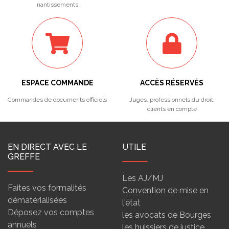
nantissements
ESPACE COMMANDE
ACCÈS RÉSERVÉS
Commandes de documents officiels
Juges, professionnels du droit,
clients en compte
EN DIRECT AVEC LE
UTILE
GREFFE
Les AJ/MJ
Faites vos formalités
Convention de mise en
dématérialisées
l'état
Déposez vos comptes
les avocats de Bourges
annuels
les huissiers de justice