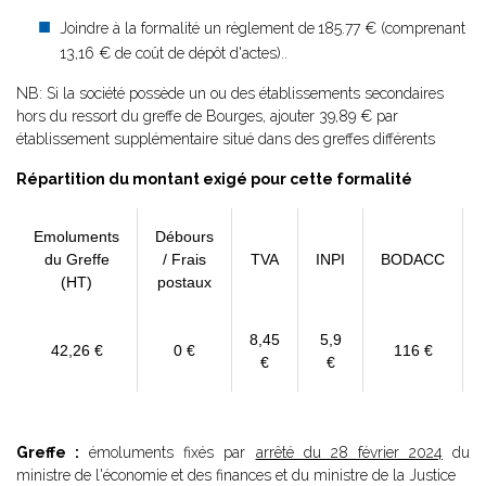
Joindre à la formalité un règlement de
185.77 € (comprenant
13,16 € de coût de dépôt d'actes)..
NB: Si la société possède un ou des établissements secondaires
hors du ressort du greffe de Bourges, ajouter 39,89 € par
établissement supplémentaire situé dans des greffes différents
Répartition du montant exigé pour cette formalité
Emoluments
Débours
du Greffe
/ Frais
TVA
INPI
BODACC
(HT)
postaux
8,45
5,9
42,26 €
0 €
116 €
€
€
Greffe :
émoluments fixés par
arrêté du 28 février 2024
du
ministre de l'économie et des finances et du ministre de la Justice