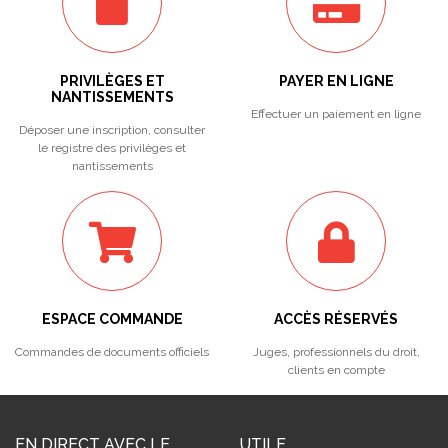
PRIVILÈGES ET
PAYER EN LIGNE
NANTISSEMENTS
Effectuer un paiement en ligne
Déposer une inscription, consulter
le registre des privilèges et
nantissements
ESPACE COMMANDE
ACCÈS RÉSERVÉS
Commandes de documents officiels
Juges, professionnels du droit,
clients en compte
EN DIRECT AVEC LE
UTILE