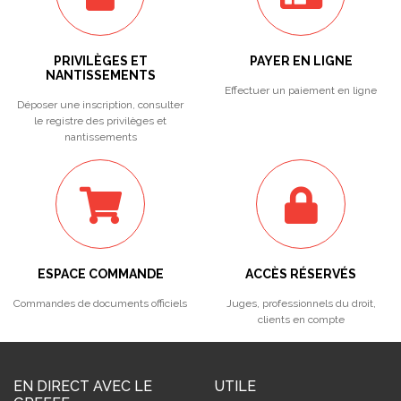
PRIVILÈGES ET
PAYER EN LIGNE
NANTISSEMENTS
Effectuer un paiement en ligne
Déposer une inscription, consulter
le registre des privilèges et
nantissements
ESPACE COMMANDE
ACCÈS RÉSERVÉS
Commandes de documents officiels
Juges, professionnels du droit,
clients en compte
EN DIRECT AVEC LE
UTILE