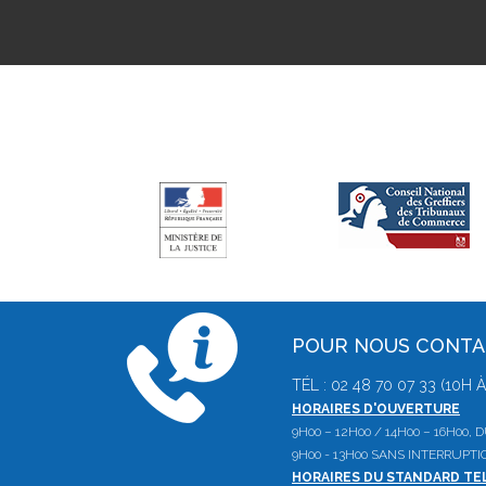
POUR NOUS CONT
TÉL : 02 48 70 07 33 (10H
HORAIRES D'OUVERTURE
9H00 – 12H00 / 14H00 – 16H00,
9H00 - 13H00 SANS INTERRUPTI
HORAIRES DU STANDARD T