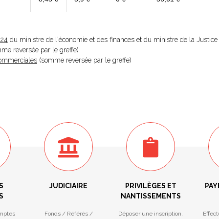
024
du ministre de l'économie et des finances et du ministre de la Justice
omme reversée par le greffe)
 Commerciales
(somme reversée par le greffe)
S
JUDICIAIRE
PRIVILÈGES ET
PAY
S
NANTISSEMENTS
mptes
Fonds / Référés /
Déposer une inscription,
Effec