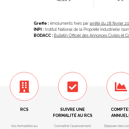
Greffe :
émoluments fixés par
arrêté du 28 février 2
INPI :
Institut National de la Propriété Industrielle (s
BODACC :
Bulletin Officiel des Annonces Civiles et
RCS
SUIVRE UNE
COMPTE
FORMALITÉ AU RCS
ANNUEL
Vos formalités au
Connaître l'avancement
Déposer des co