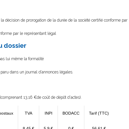
 la décision de prorogation de la durée de la société certifié conforme par 
onforme par le représentant légal
au dossier
 pas lui même la formalité
on paru dans un journal d’annonces légales.
(comprenant 13,16 €de coût de dépôt d'actes).
postaux
TVA
INPI
BODACC
Tarif (TTC)
8,45 €
5,9 €
0 €
56,61 €