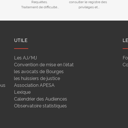
Requêtes.
consulter le registre des
Traitement de difficultés
privilèges et
des entreprises
nantissements
UTILE
L
Les AJ/MJ
Fo
Convention de mise en l'état
Co
les avocats de Bourges
les huissiers de justice
ous
Association APESA
Lexique
Calendrier des Audiences
Observatoire statistiques