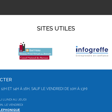
SITES UTILES
ACTER
 À 12H ET 14H À 16H, SAUF LE VENDREDI DE 10H À 13H)
 DU LUNDI AU JEUDI
ON, LE VENDREDI
ELEPHONIQUE