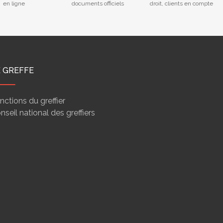
en ligne
documents officiels
droit, clients en compte
E GREFFE
nctions du greffier
nseil national des greffiers