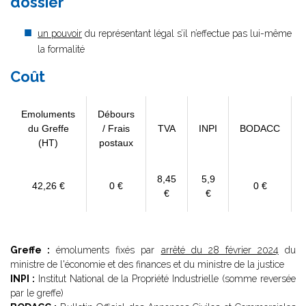
dossier
un pouvoir
du représentant légal s’il n’effectue pas lui-même
la formalité
Coût
Emoluments
Débours
du Greffe
/ Frais
TVA
INPI
BODACC
(HT)
postaux
8,45
5,9
42,26 €
0 €
0 €
€
€
Greffe :
émoluments fixés par
arrêté du 28 février 2024
du
ministre de l'économie et des finances et du ministre de la justice
INPI :
Institut National de la Propriété Industrielle (somme reversée
par le greffe)