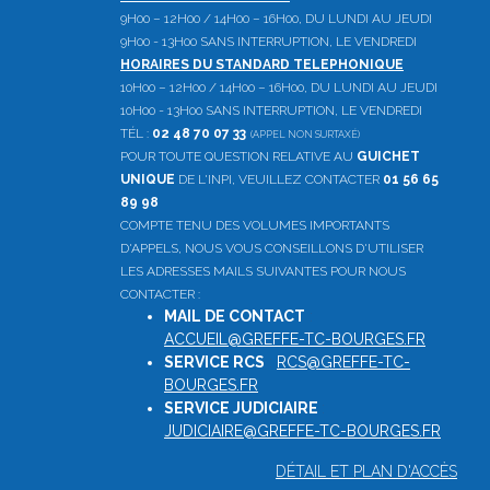
9H00 – 12H00 / 14H00 – 16H00, DU LUNDI AU JEUDI
9H00 - 13H00 SANS INTERRUPTION, LE VENDREDI
HORAIRES DU STANDARD TELEPHONIQUE
10H00 – 12H00 / 14H00 – 16H00, DU LUNDI AU JEUDI
10H00 - 13H00 SANS INTERRUPTION, LE VENDREDI
TÉL :
02 48 70 07 33
(APPEL NON SURTAXÉ)
POUR TOUTE QUESTION RELATIVE AU
GUICHET
UNIQUE
DE L'INPI, VEUILLEZ CONTACTER
01 56 65
89 98
COMPTE TENU DES VOLUMES IMPORTANTS
D'APPELS, NOUS VOUS CONSEILLONS D'UTILISER
LES ADRESSES MAILS SUIVANTES POUR NOUS
CONTACTER :
MAIL DE CONTACT
:
ACCUEIL@GREFFE-TC-BOURGES.FR
SERVICE RCS
:
RCS@GREFFE-TC-
BOURGES.FR
SERVICE JUDICIAIRE
:
JUDICIAIRE@GREFFE-TC-BOURGES.FR
DÉTAIL ET PLAN D'ACCÈS