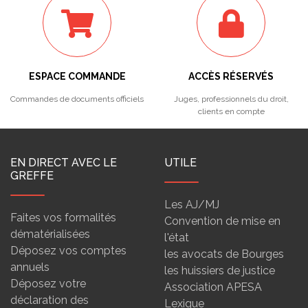
ESPACE COMMANDE
ACCÈS RÉSERVÉS
Commandes de documents officiels
Juges, professionnels du droit,
clients en compte
EN DIRECT AVEC LE
UTILE
GREFFE
Les AJ/MJ
Faites vos formalités
Convention de mise en
dématérialisées
l'état
Déposez vos comptes
les avocats de Bourges
annuels
les huissiers de justice
Déposez votre
Association APESA
déclaration des
Lexique